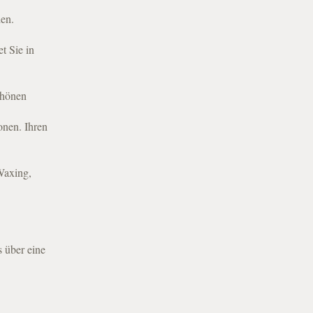
den.
t Sie in
chönen
nen. Ihren
Waxing,
 über eine